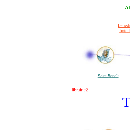
Ab
bened
hotel
Saint Benoît
librairie2
T