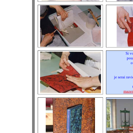
Si v
pour
o
je serai rav
mazem